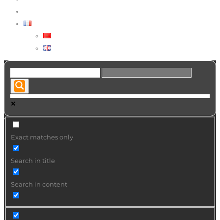
VOUS CHERCHEZ UN ARTISTE ?
FRANÇAIS
العربية
ENGLISH
Exact matches only
Search in title
Search in content