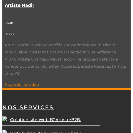
Artiste Nadir
ayart
4588
Artist : Nadir Je vais vous offrir une performance musicale
inoubliable. Visiter ma chaine Fiche technique Référence
A1040 Artiste Chanteur Pays Maroc Ville Tétouan Catégorie
Variéte Occidental Style Ray Appelez L’artiste Réservez l’artiste
chez AY
Regarder la vidéo
NOS SERVICES
Création site Web B2Artiste/B2B.