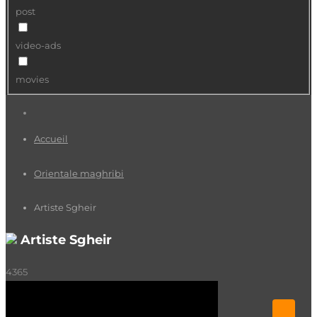
post
video-ads
movies
Accueil
Orientale maghribi
Artiste Sgheir
Artiste Sgheir
4365