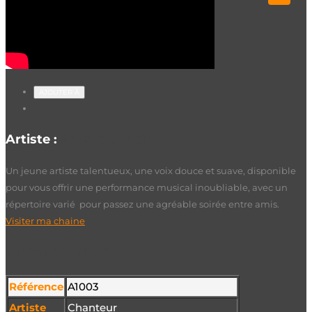
AJOUTER À
Artiste :
Artiste Sgheir
Un jeune artiste talentueux, une voix douce et suave, disponible
pour vous offrir une performance musical inoubliable, avec un
répertoire varié pour passez une agréable soirée entre amis.
Visiter ma chaine
Fiche technique
Référence
A1003
Artiste
Chanteur