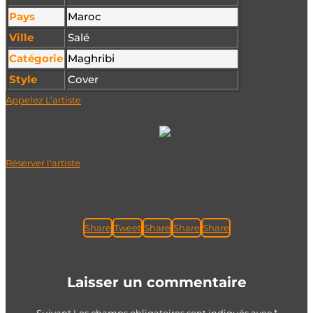
Pays
Maroc
Ville
Salé
Catégorie
Maghribi
Style
Cover
Appelez L’artiste
Réservez l’artiste chez
AYART :
Réserver l'artiste
Partager ce profil sur :
Share
Tweet
Share
Share
Share
Laisser un commentaire