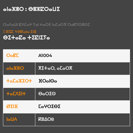
ⴰⵏⴰⵣⵓⵔ :
ⴱⵓⵣⵇⵔⴰⵡⵉ
ⵔⴰⴷⴰⵡⵏ ⵇⴷⵎⴰⵖ ⵢⴰⵏ ⵄⴰⵔⴹ ⵏⴰⵎⴰⵔⴳ ⵔⴰⴽⵢⵙⵓⵙⵎ
ⴽⵛⵎ ⵖⵍⴽⴰⵏⴰ ⵉⵏⵓ
ⴱⵉⵜⴰⵇⴰ ⵜⵉⵇⵏⵉⵢⴰ
ⵔⴰⵇⵎ
A1004
ⴰⵏⴰⵣⵓⵔ
ⴳⵉⵜⴰⵔ, ⴰⵎⴰⵔⴳ
ⵜⴰⵎⴰⵣⵉⵔⵜ
ⴼⵔⴰⵏⵙⴰ
ⵜⴰⵎⴷⵉⵏⵜ
ⴱⴰⵔⵉⵙ
ⵁⵉⵏⴼ
ⵎⴰⵖⵔⵉⴱⵉ
ⵏⴰⵡⵄ
ⴽⵓⵠⵔ8