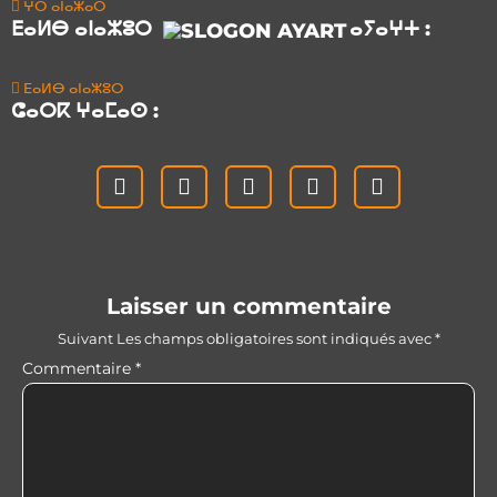
ⵖⵔ ⴰⵏⴰⵣⴰⵔ
ⴹⴰⵍⴱ ⴰⵏⴰⵣⵓⵔ
ⴰⵢⴰⵖⵜ :
ⴹⴰⵍⴱ ⴰⵏⴰⵣⵓⵔ
ⵛⴰⵔⴽ ⵖⴰⵎⴰⵙ :
Laisser un commentaire
Suivant
Les champs obligatoires sont indiqués avec
*
Commentaire
*