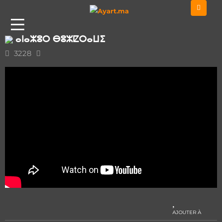
Accueil
ⴽⵍⴰⵙⵉⴽ
ⴰⵏⴰⵣⵓⵔ ⴱⵓⵣⵇⵔⴰⵡⵉ
ⴰⵏⴰⵣⵓⵔ ⴱⵓⵣⵇⵔⴰⵡⵉ
3228
AJOUTER À