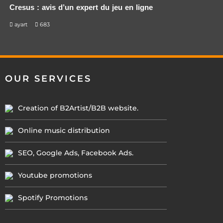
Cresus : avis d’un expert du jeu en ligne
ayart
683
OUR SERVICES
Creation of B2Artist/B2B website.
Online music distribution
SEO, Google Ads, Facebook Ads.
Youtube promotions
Spotify Promotions