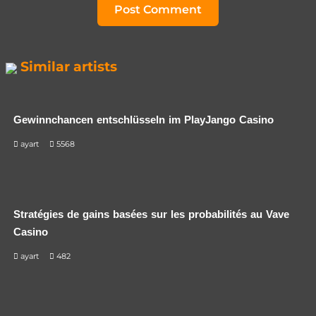
Similar artists
Gewinnchancen entschlüsseln im PlayJango Casino
ayart
5568
Stratégies de gains basées sur les probabilités au Vave
Casino
ayart
482