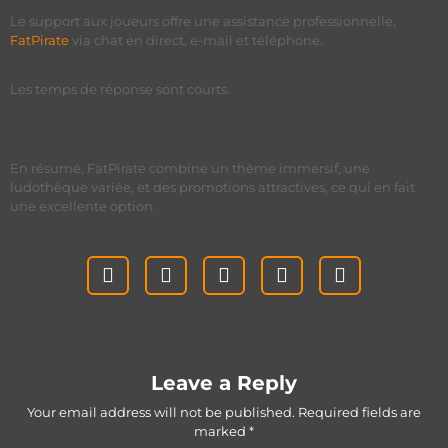
Le support aux joueurs offre une assistance professionnelle,
FatPirate
via chat en direct, e-mail et téléphone.
Les temps de réponse sont courts.
En résumé, FatPirate combine un thème immersif, une
ludothèque variée, et des promotions attractives, ce qui en fait
une excellente option.
Leave a Reply
Your email address will not be published.
Required fields are
marked
*