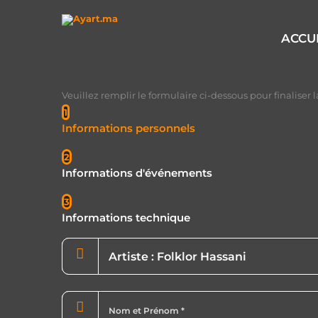
Accueil
Réserver Artiste Chez Ayart
ACCU
RÉSERVEZ L’ARTISTE CHEZ 
Veuillez remplir le formulaire ci-dessous pour finaliser la
1
Informations personnels
2
Informations d'événements
3
Informations technique