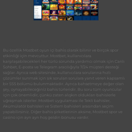
Mostbet’te eSpor
Bu özellik Mostbet oyun içi bahis olarak bilinir ve birçok spor
etkinliği için mevcuttur. Mostbet, kullanıcılara
karşılaşabilecekleri her türlü sorunda yardımcı olmak için Canlı
Sohbet, E-posta ve Telegram aracılığıyla 7/24 müşteri desteği
sağlar. Ayrıca web sitesinde, kullanıcılara sorularına hızlı
çözümler sunmak için sık sorulan sorulara yanıt veren kapsamlı
bir SSS bölümü bulunmaktadır. Ayrıca bahsetmeye değer olan
şey, oynayabileceğiniz bahis türleridir. Bu soru tüm oyuncular
için çok önemlidir, çünkü zaten alışkın oldukları bahislerle
uğraşmak isterler. Mostbet uygulaması ile Tekli bahisler,
Akümülatör bahisleri ve Sistem bahisleri arasından seçim
yapabilirsiniz. Diğer bahis şirketlerinin aksine, Mostbet spor ve
casino için ayrı ayrı hoş geldin bonusu vardır.