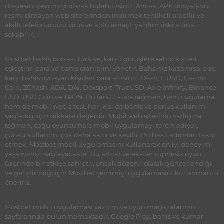
dosyasını çevrimiçi olarak bulabilirsiniz. Ancak, APK dosyalarını
resmi olmayan web sitelerinden indirmek tehlikeli olabilir ve
akıllı telefonunuzu virüs ve kötü amaçlı yazılım riski altına
sokabilir.
Mostbet bahis borsası Türkiye, karşıt görüşlere sahip kişileri
eşleştirir, para ve bahis oranlarını yönetir. Bahsiniz kazanırsa, size
karşı bahis oynayan kişiden para alırsınız. Dash, HUSD, Casino
Coin, ZChash, ADA, DAI, Dexsport, TrueUSD, Axie Infinity, Binance
USD, USD Coin ve TRON. Bu farklılıklara rağmen, hem uygulama
hem de mobil web sitesi, her ikisi de bahis ve bonus kullanımı
sağladığı için dikkate değerdir. Mobil web sitesinin varlığına
rağmen, çoğu oyuncu hala mobil uygulamayı tercih ediyor,
çünkü kullanımı çok daha akıcı ve keyifli. Bu basit adımları takip
etmek, Mostbet mobil uygulamasını kullanarak en iyi deneyimi
yaşamanızı sağlayacaktır. Bu artılar ve eksiler şüphesiz oyun
üzerinde bir etkiye sahiptir, ancak düzenli olarak güncellendiği
ve geliştirildiği için Mostbet çevrimiçi uygulamasını kullanmanızı
öneririz.
Mostbet mobil uygulaması yazılım ve oyun mağazalarının
sayfalarında bulunmamaktadır. Google Play, bahis ve kumar