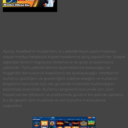
Bahis Türleri ve Oran
Formatı
Ayrıca, Mostbet’in müşterileri, bu şekilde kayıt yaptırmışlarsa,
sosyal medya hesabıyla kişisel hesabınıza giriş yapabilirler. Sosyal
ağlardan birinin logosuna tıklamanız ve girişi onaylamanız
yeterlidir. Tüm yetkilendirme seçeneklerine bakacağız ve
hoşgeldin bonusunun koşullarını da açıklayacağız. Mostbet’in
kullanıcı gizliliğini ve güvenliğini ciddiye aldığını ve kullanıcı
bilgilerini korumak için sıkı güvenlik önlemleri kullandığını
belirtmek önemlidir. Kullanıcı bilgilerini korumak için, tüm
hassas veriler şifrelenir ve platformda güvenli bir şekilde saklanır,
bu da geçerli tüm kurallara ve veri koruma mevzuatına
uygundur.