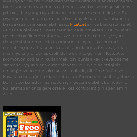
Piyangolar, çevrimiçi bahislerinizden ekstra ödüller kazanmanın
bir başka harika yoludur. Mostbet’te Powerball ve Mega Millions
gibi çeşitli piyango oyunları arasından seçim yapabilirsiniz. Bu
piyangolarla, potansiyel olarak bazı büyük ödüller kazanabilir ve
biraz ekstra para kazanabilirsiniz.
Mostbet
ayrıca blackjack, rulet
ve bakara gibi çeşitli masa oyunları da sunmaktadır. Bu oyunlar
gerçekçi grafiklere sahiptir ve size mümkün olan en iyi oyun
deneyimini sunmak için tasarlanmıştır. Ayrıca, kazancınızı
önemli ölçüde artırabilecek dolar topu ikramiyeleri ve aşamalı
ikramiyeler gibi bonus özelliklerle birlikte gelirler. Mostbet’te
promosyon kodlarını kullanmak için, bunları kayıt veya ödeme
sırasında uygun alana girmeniz yeterlidir. Ne elde ettiğinizi
anladığınızdan emin olmak için kodla ilişkili tüm hüküm ve
koşulları okuduğunuzdan emin olun. Promosyon kodları yalnızca
belirli spor bahisleri hizmetleri için geçerli olabilir, bu nedenle
kullanmadan önce gerekirse iki kez kontrol ettiğinizden emin
olun.