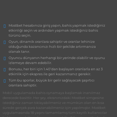
Mostbet uygulaması hangi
android cihazlarla
uyumludur?
Mostbet hesabınıza giriş yapın, bahis yapmak istediğiniz
etkinliği seçin ve ardından yapmak istediğiniz bahis
türünü seçin.
Oyun, dinamik oranlara sahiptir ve oranlar lehinize
olduğunda kazancınızı hızlı bir şekilde artırmanıza
olanak tanır.
Oyuncu dünyanın herhangi bir yerinde olabilir ve oyunu
izlemeye devam edebilir.
Bonusu, her biri için 1.40’dan başlayan oranlarla en az 3
etkinlik için ekspres ile geri kazanmanız gerekir.
Tüm bu sporlar, büyük bir gelir sağlayacak şaşırtıcı
oranlara sahiptir.
Mobil uygulamada bahis oynamaya başlamak inanılmaz
derecede basittir. Her şey, ekranınızdaki Mostbet simgesine
istediğiniz zaman tıklayabilmeniz ve mümkün olan en kısa
sürede gerçek para kazanabilmeniz için yapılmıştır. Mostbet
uygulamasında 18 yaşını tamamlamış tüm kayıtlı kullanıcılar