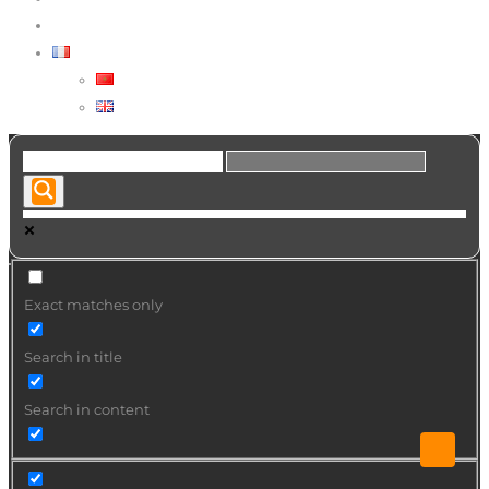
VOUS CHERCHEZ UN ARTISTE ?
FRANÇAIS
العربية
ENGLISH
Exact matches only
Search in title
Search in content