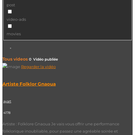
post
video-ads
movies
Tous videos
0 Vidéo publiée
Regarder la vidéo
Artiste Folklor Gnaoua
ayart
4178
Artiste : Folklore Gnaoua Je vais vous offrir une performance
folklorique inoubliable, pour passez une agréable soirée et