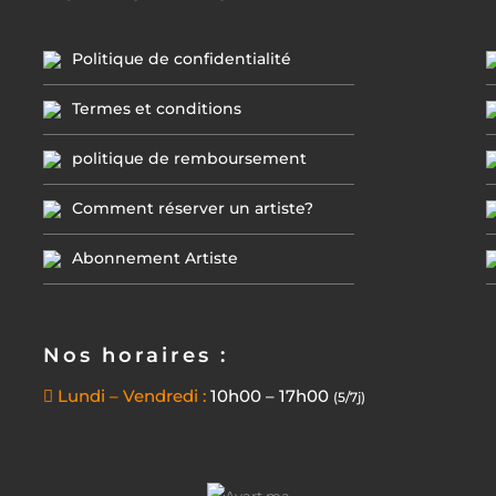
Politique de confidentialité
Termes et conditions
politique de remboursement
Comment réserver un artiste?
Abonnement Artiste
Nos horaires :
Lundi – Vendredi :
10h00 – 17h00
(5/7j)