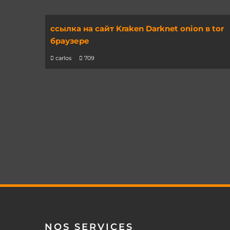
ссылка на сайт Kraken Darknet onion в tor
браузере
carlos
709
NOS SERVICES