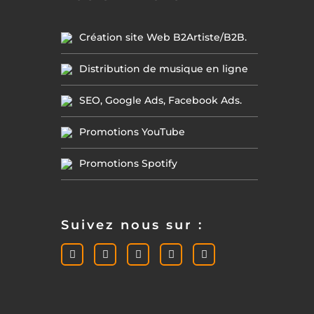
Création site Web B2Artiste/B2B.
Distribution de musique en ligne
SEO, Google Ads, Facebook Ads.
Promotions YouTube
Promotions Spotify
Suivez nous sur :