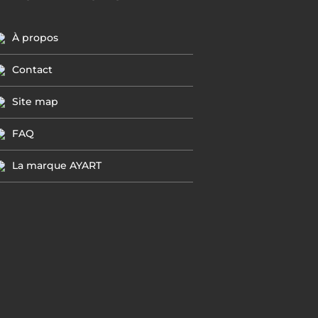
À propos
Contact
Site map
FAQ
La marque AYART