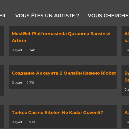
EIL
VOUS ÊTES UN ARTISTE ?
VOUS CHERCHEZ
MostBet Platformasinda Qazanma Sansinizi
Al
Artirin
k
ayart
340
a
Создание Аккаунта В Онлайн Казино Riobet
B
B
ayart
715
a
Turkce Casino Siteleri Ne Kadar Guvenli?
А
ayart
730
a