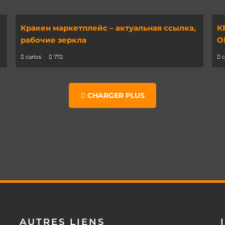
Кракен маркетплейс – актуальная ссылка,
К
рабочие зеркла
О
carlos
772
c
CHARGER PLUS
AUTRES LIENS