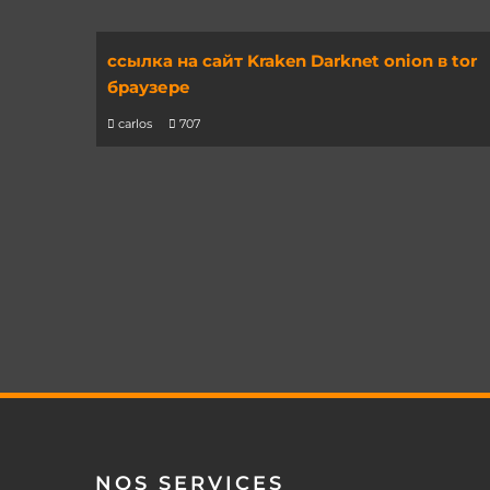
ссылка на сайт Kraken Darknet onion в tor
браузере
carlos
707
NOS SERVICES