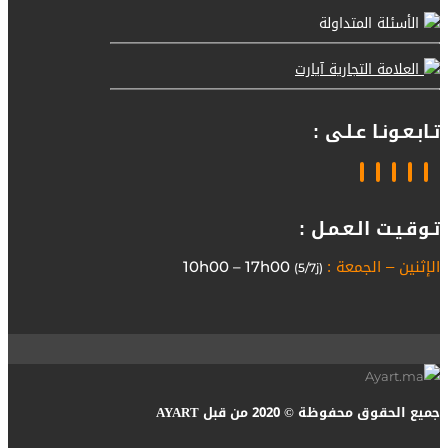
الأسئلة المتداولة
العلامة التجارية آيارت
تـابـعـونـا عـلـى :
تـوقـيـت الـعـمـل :
الإثنين – الجمعة :
10h00 – 17h00
(5/7j)
جميع الحقوق محفوظة © 2020 من قبل AYART