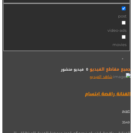
post
video-ads
movies
جميع مقاطع الفيديو
0 فيديو منشور
شاهد الفيديو
الفنانة راقصة ابتسام
ayart
3549