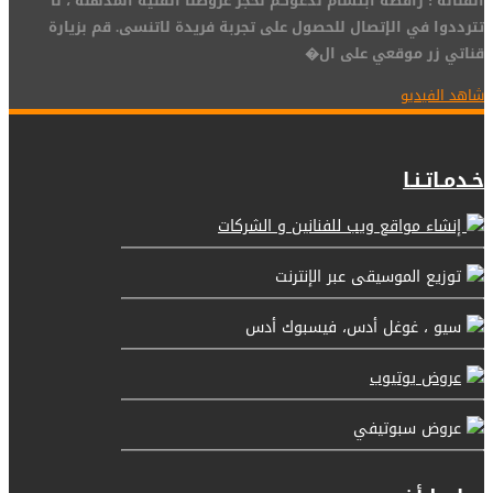
الفنانة : راقصة ابتسام ندعوكم لحجز عروضنا الفنية المذهلة ، لا
تترددوا في الإتصال للحصول على تجربة فريدة لاتنسى. قم بزيارة
قناتي زر موقعي على ال�
شاهد الفيديو
خـدمـاتـنـا
إنشاء مواقع ويب للفنانين و الشركات
توزيع الموسيقى عبر الإنترنت
سيو ، غوغل أدس، فيسبوك أدس
عروض يوتيوب
عروض سبوتيفي