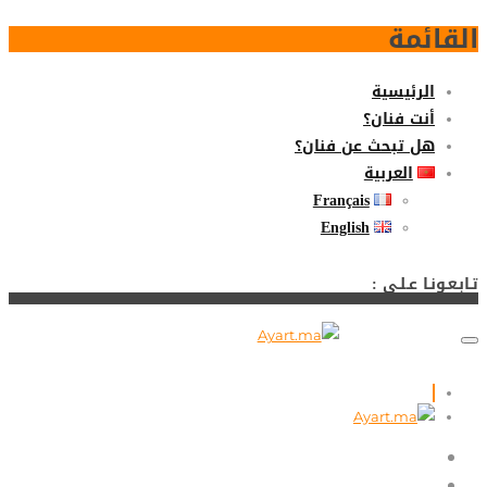
القائمة
الرئيسية
أنت فنان؟
هل تبحث عن فنان؟
العربية
Français
English
تـابـعـونـا عـلـى :
الرئيسية
أنت فنان؟