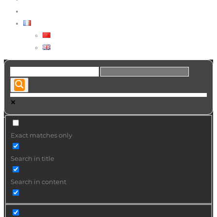
VOUS CHERCHEZ UN ARTISTE ?
FRANÇAIS
العربية
ENGLISH
Exact matches only
Search in title
Search in content