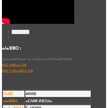
AJOUTER À
ⴰⵏⴰⵣⵓⵔ :
ⵖⵓⵢⵓⵎ ⵍⴼⴰⵔⴰⵃ
ⵔⴰⴷⴰⵡⵏ ⵇⴷⵎⴰⵖ ⵢⴰⵏ ⵄⴰⵔⴹ ⵏⴰⵎⴰⵔⴳ ⵔⴰⴽⵢⵙⵓⵙⵎ
ⴽⵛⵎ ⵖⵍⴽⴰⵏⴰ ⵉⵏⵓ
ⴽⵛⵎ ⵖ ⵍⵎⴰⵡⵇⵉⵄ ⵉⵏⵓ
ⴱⵉⵜⴰⵇⴰ ⵜⵉⵇⵏⵉⵢⴰ
ⵔⴰⵇⵎ
A1035
ⴰⵏⴰⵣⵓⵔ
ⴰⵎⴷⵍⵓ ⵍⴼⵔⵃⴰ