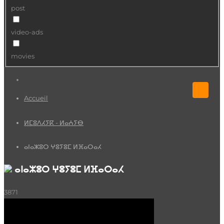
post
video-ads
movies
Accueil
ⵍⵎⵓⴷⵃⵢⴽ - ⵍⴰⵄⵢⴱ
ⴰⵏⴰⵣⵓⵔ ⵖⵓⵢⵓⵎ ⵍⴼⴰⵔⴰⵃ
ⴰⵏⴰⵣⵓⵔ ⵖⵓⵢⵓⵎ ⵍⴼⴰⵔⴰⵃ
3871