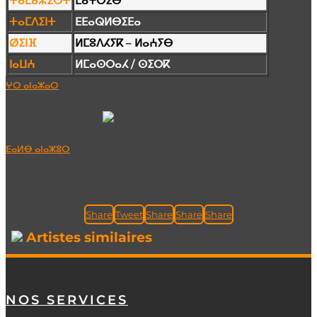
ⵜⴰⵎⴰⵣⵉⵔⵜ
ⵎⴰⵖⵔⵉⴱ
ⵜⴰⵎⴷⵉⵏⵜ
ⴹⴹⴰⵕⵍⴱⵉⴹⴰ
ⵁⵉⵏⴼ
ⵍⵎⵓⴷⵃⵢⴽ – ⵍⴰⵄⵢⴱ
ⵏⴰⵡⵄ
ⵍⵎⴰⵙⵔⴰⵃ / ⵙⵉⵔⴽ
ⵖⵔ ⴰⵏⴰⵣⴰⵔ
ⴹⴰⵍⴱ ⴰⵏⴰⵣⵓⵔ
ⴰⵢⴰⵖⵜ :
ⴹⴰⵍⴱ ⴰⵏⴰⵣⵓⵔ
ⵛⴰⵔⴽ ⵖⴰⵎⴰⵙ :
Share
Tweet
Share
Share
Share
Artistes similaires
NOS SERVICES