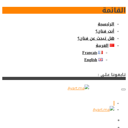
القائمة
الرئيسية
أنت فنان؟
هل تبحث عن فنان؟
العربية
Français
English
تـابـعـونـا عـلـى :
الرئيسية
أنت فنان؟