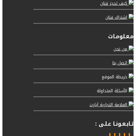
كيف تحجز فنان
اشتراك فنان
مـعـلومـات
من نحن
اتصل بنا
خريطة الموقع
الأسئلة المتداولة
العلامة التجارية آيارت
تـابـعـونـا عـلـى :