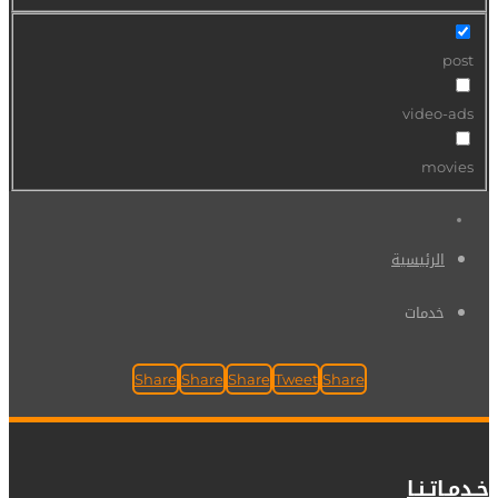
post
video-ads
movies
الرئيسية
خدمات
Share
Share
Share
Tweet
Share
خـدمـاتـنـا